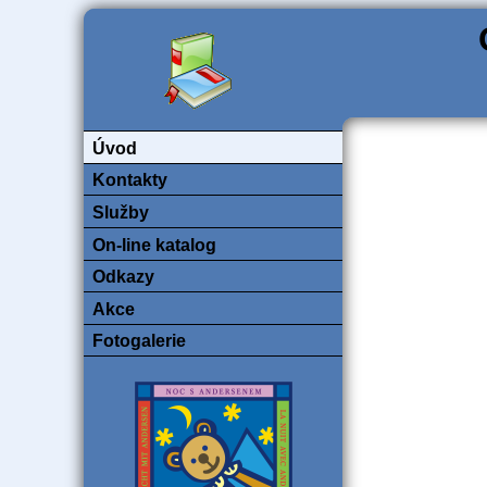
Úvod
Kontakty
Služby
On-line katalog
Odkazy
Akce
Fotogalerie