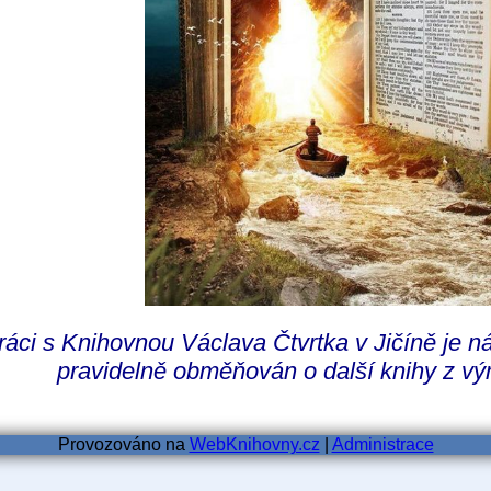
ráci s Knihovnou Václava Čtvrtka v Jičíně je n
pravidelně obměňován o další knihy z v
Provozováno na
WebKnihovny.cz
|
Administrace