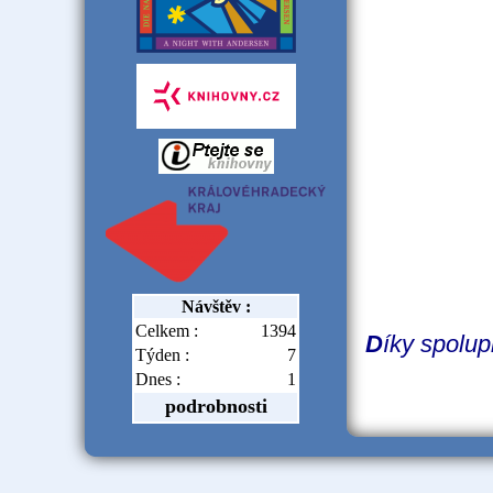
Návštěv :
Celkem :
1394
D
íky spolup
Týden :
7
Dnes :
1
podrobnosti