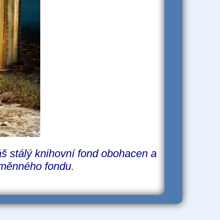
áš stálý knihovní fond obohacen a
ýměnného fondu.