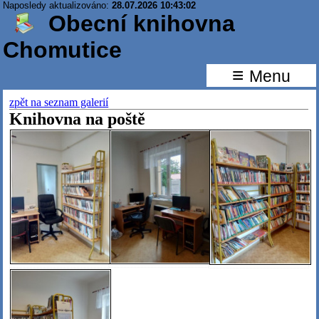
Naposledy aktualizováno:
28.07.2026 10:43:02
Obecní knihovna
Chomutice
≡
Menu
zpět na seznam galerií
Knihovna na poště