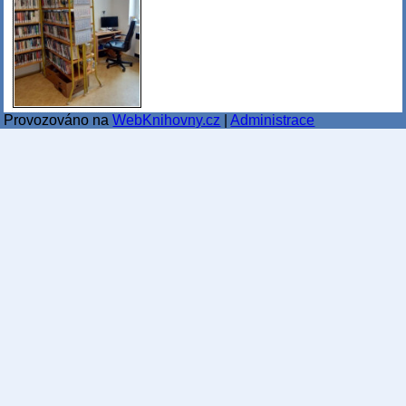
Provozováno na
WebKnihovny.cz
|
Administrace